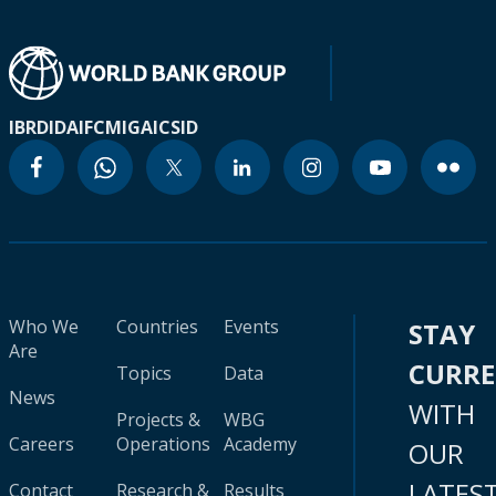
IBRD
IDA
IFC
MIGA
ICSID
Who We
Countries
Events
STAY
Are
CURR
Topics
Data
News
WITH
Projects &
WBG
Careers
Operations
Academy
OUR
LATES
Contact
Research &
Results