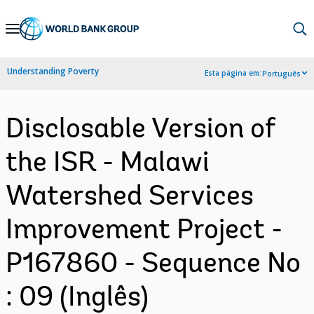
Skip
to
Main
Understanding Poverty
Esta página em:
Português
Navigation
Disclosable Version of
the ISR - Malawi
Watershed Services
Improvement Project -
P167860 - Sequence No
: 09 (Inglês)