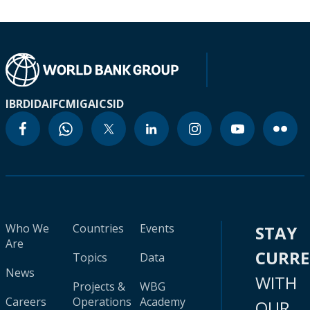
IBRD
IDA
IFC
MIGA
ICSID
Who We
Countries
Events
STAY
Are
CURR
Topics
Data
News
WITH
Projects &
WBG
Careers
Operations
Academy
OUR