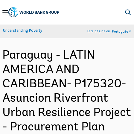
Skip
to
Main
Understanding Poverty
Esta página em:
Português
Navigation
Paraguay - LATIN
AMERICA AND
CARIBBEAN- P175320-
Asuncion Riverfront
Urban Resilience Project
- Procurement Plan