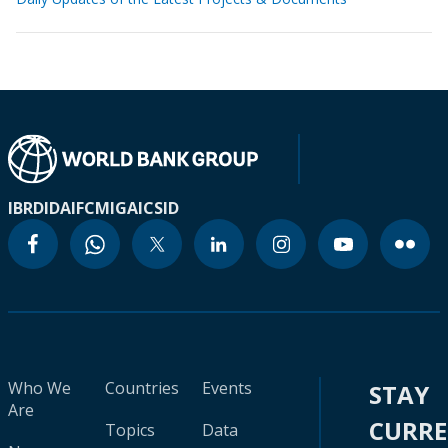
IBRD
IDA
IFC
MIGA
ICSID
Who We
Countries
Events
STAY
Are
CURR
Topics
Data