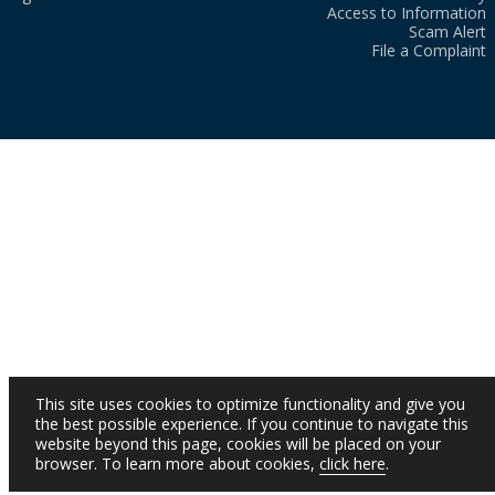
Access to Information
Scam Alert
File a Complaint
This site uses cookies to optimize functionality and give you
the best possible experience. If you continue to navigate this
website beyond this page, cookies will be placed on your
browser. To learn more about cookies,
click here
.