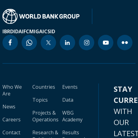
IBRD
IDA
IFC
MIGA
ICSID
Who We
Countries
Events
STAY
Are
CURR
Topics
Data
News
WITH
Projects &
WBG
Careers
Operations
Academy
OUR
LATES
Contact
Research &
Results