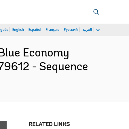
uguês
English
Español
Français
Русский
العربية
g Blue Economy
179612 - Sequence
RELATED LINKS