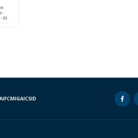
in
o -
: 03
A
IFC
MIGA
ICSID