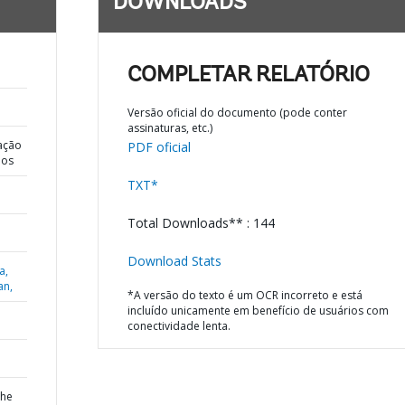
DOWNLOADS
COMPLETAR RELATÓRIO
Versão oficial do documento (pode conter
assinaturas, etc.)
ação
PDF oficial
dos
TXT*
Total Downloads** : 144
Download Stats
a,
an,
*A versão do texto é um OCR incorreto e está
incluído unicamente em benefício de usuários com
conectividade lenta.
the