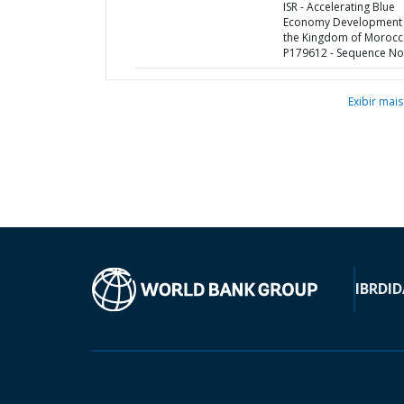
ISR - Accelerating Blue
Economy Development 
the Kingdom of Morocc
P179612 - Sequence No 
Exibir mais
IBRD
ID