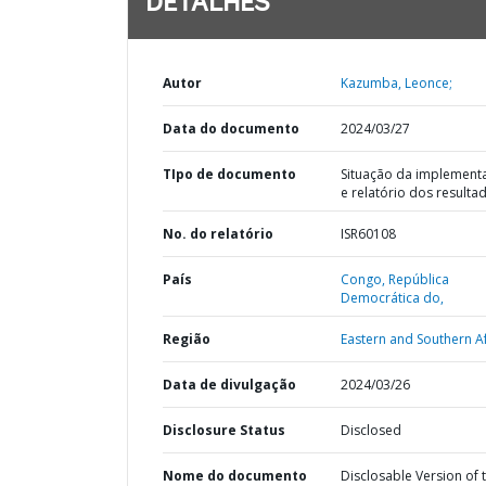
DETALHES
Autor
Kazumba, Leonce;
Data do documento
2024/03/27
TIpo de documento
Situação da implement
e relatório dos resulta
No. do relatório
ISR60108
País
Congo,
República
Democrática do,
Região
Eastern and Southern Af
Data de divulgação
2024/03/26
Disclosure Status
Disclosed
Nome do documento
Disclosable Version of 