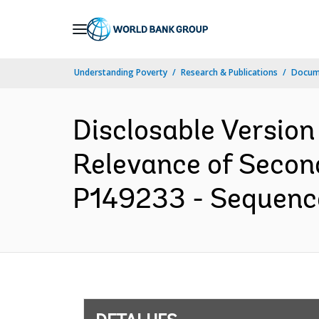
Skip
to
Main
Understanding Poverty
Research & Publications
Docume
Navigation
Disclosable Version
Relevance of Second
P149233 - Sequence 