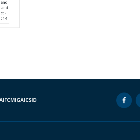
y and
y and
ct -
: 14
A
IFC
MIGA
ICSID