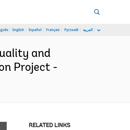
uguês
English
Español
Français
Русский
العربية
uality and
n Project -
RELATED LINKS