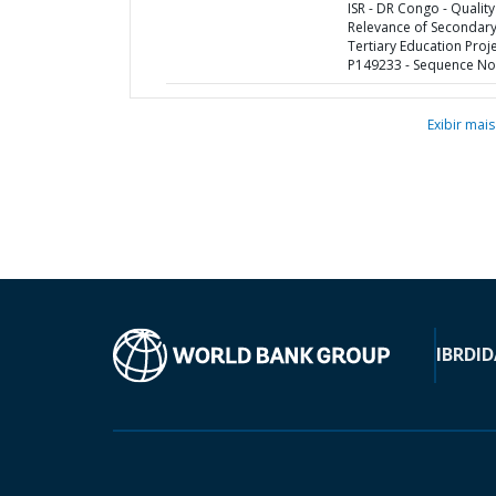
ISR - DR Congo - Qualit
Relevance of Secondar
Tertiary Education Proje
P149233 - Sequence No 
Exibir mais
IBRD
ID