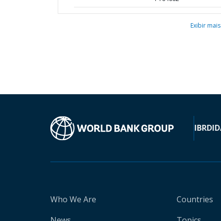
Exibir mais
IBRD
ID
Who We Are
Countries
News
Topics