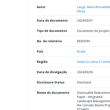
Autor
Lange, Maria Bernadet
Ribas;
Data do documento
2024/03/27
TIpo de documento
Documento do projeto
No. do relatório
RES59781
País
Brasil,
Região
América Latina e Caribe
Data de divulgação
2024/03/26
Disclosure Status
Disclosed
Nome do documento
Disclosable Restructuri
Paper - Integrated
Landscape Management
the Cerrado Biome Proj
P164602