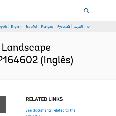
uguês
English
Español
Français
Русский
العربية
d Landscape
P164602 (Inglês)
RELATED LINKS
See documents related to the
project(s)