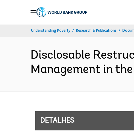
Skip
to
Main
Understanding Poverty
Research & Publications
Docume
Navigation
Disclosable Restru
Management in the 
DETALHES