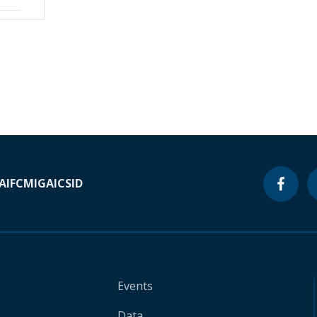
A
IFC
MIGA
ICSID
Events
Data