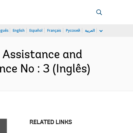
uguês
English
Español
Français
Русский
العربية
h Assistance and
e No : 3 (Inglês)
RELATED LINKS