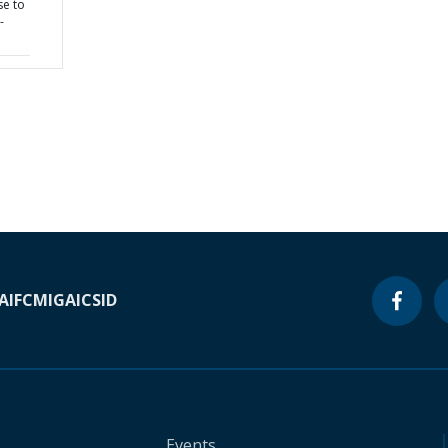
se to
-
A
IFC
MIGA
ICSID
Events