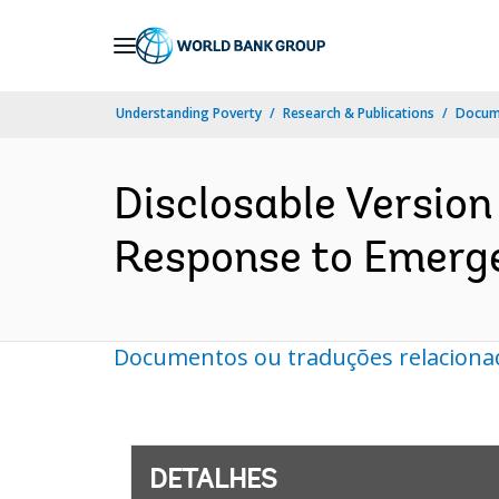
Skip
to
Main
Understanding Poverty
Research & Publications
Docume
Navigation
Disclosable Version
Response to Emerge
Documentos ou traduções relaciona
DETALHES