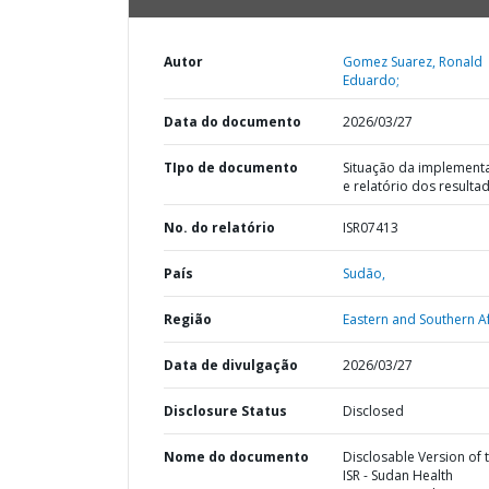
Autor
Gomez Suarez, Ronald
Eduardo;
Data do documento
2026/03/27
TIpo de documento
Situação da implement
e relatório dos resulta
No. do relatório
ISR07413
País
Sudão,
Região
Eastern and Southern Af
Data de divulgação
2026/03/27
Disclosure Status
Disclosed
Nome do documento
Disclosable Version of 
ISR - Sudan Health