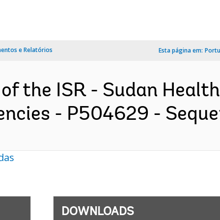
ntos e Relatórios
Esta página em:
Port
 of the ISR - Sudan Healt
ncies - P504629 - Sequenc
das
DOWNLOADS