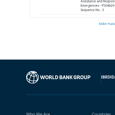
Assistance and Respon
Emergencies - P504629 
Sequence No : 3
Exibir mais
IBRD
ID
Who We Are
Countries