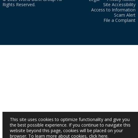
Rights Reserved.
Site Accessibility
Access to Information
Scam Alert
File a Complaint
This site uses cookies to optimize functionality and give you
the best possible experience. If you continue to navigate this
website beyond this page, cookies will be placed on your
browser. To learn more about cookies,
click here
.