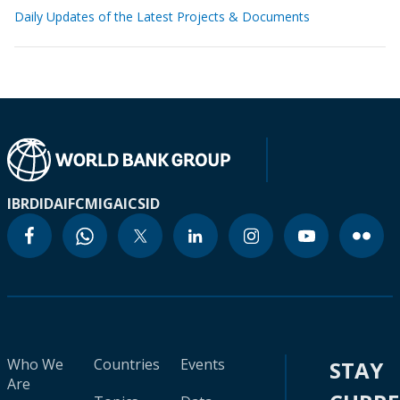
Daily Updates of the Latest Projects & Documents
IBRD
IDA
IFC
MIGA
ICSID
Who We
Countries
Events
STAY
Are