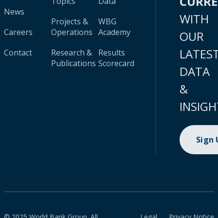
CURR
Topics
Data
News
WITH
Projects &
WBG
Careers
Operations
Academy
OUR
LATES
Contact
Research &
Results
Publications
Scorecard
DATA
&
INSIGH
Sign
© 2025 World Bank Group. All
Legal
Privacy Notice