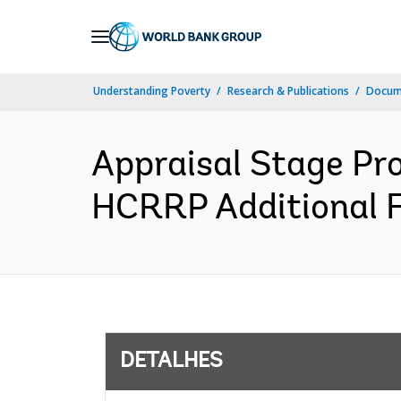
Skip
to
Main
Understanding Poverty
Research & Publications
Docume
Navigation
Appraisal Stage Pr
HCRRP Additional F
DETALHES