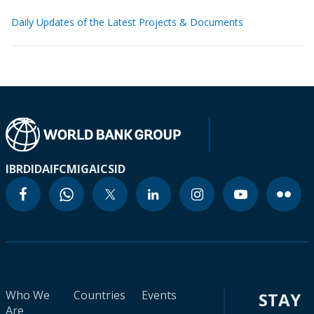
Daily Updates of the Latest Projects & Documents
IBRD
IDA
IFC
MIGA
ICSID
Who We
Countries
Events
STAY
Are