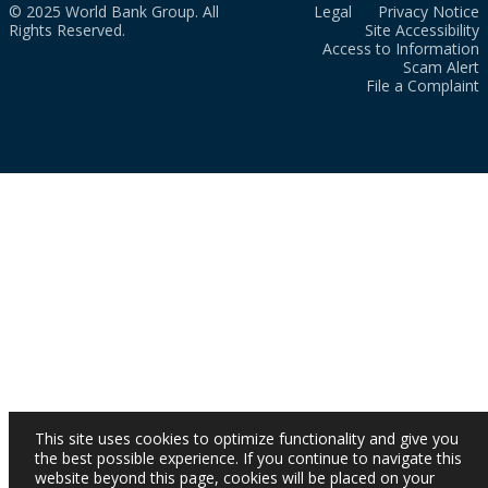
© 2025 World Bank Group. All
Legal
Privacy Notice
Rights Reserved.
Site Accessibility
Access to Information
Scam Alert
File a Complaint
This site uses cookies to optimize functionality and give you
the best possible experience. If you continue to navigate this
website beyond this page, cookies will be placed on your