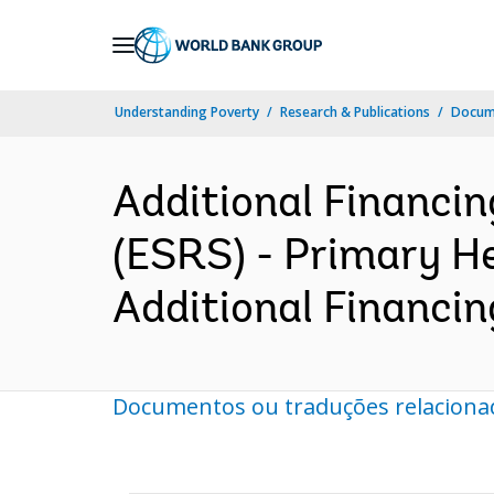
Skip
to
Main
Understanding Poverty
Research & Publications
Docume
Navigation
Additional Financi
(ESRS) - Primary H
Additional Financin
Documentos ou traduções relaciona