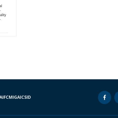
al
-
lity
-
A
IFC
MIGA
ICSID