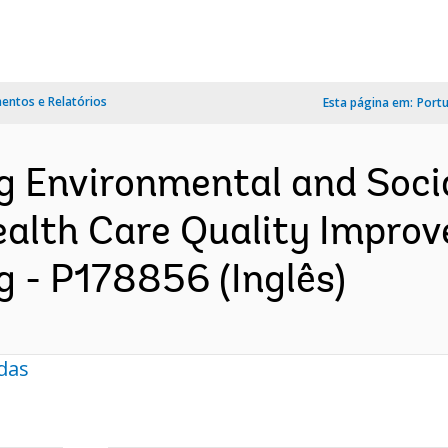
ntos e Relatórios
Esta página em:
Port
ng Environmental and So
ealth Care Quality Impro
g - P178856 (Inglês)
das