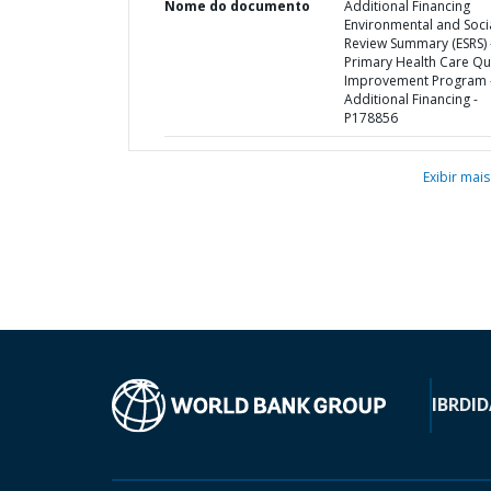
Nome do documento
Additional Financing
Environmental and Soci
Review Summary (ESRS) 
Primary Health Care Qua
Improvement Program 
Additional Financing -
P178856
Exibir mais
IBRD
ID