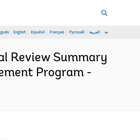
uguês
English
Español
Français
Русский
العربية
cial Review Summary
vement Program -