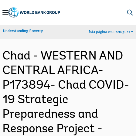
Skip
to
Main
Understanding Poverty
Esta página em:
Português
Navigation
Chad - WESTERN AND
CENTRAL AFRICA-
P173894- Chad COVID-
19 Strategic
Preparedness and
Response Project -