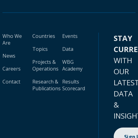
Who We
Countries
Events
STAY
Are
CURR
Topics
Data
News
WITH
Projects &
WBG
Careers
Operations
Academy
OUR
LATES
Contact
Research &
Results
Publications
Scorecard
DATA
&
INSIGH
Sign