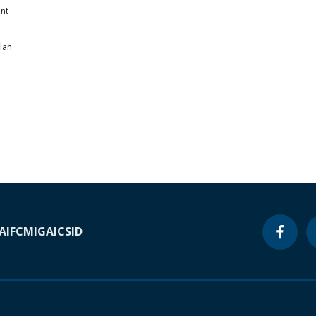
nt
lan
A
IFC
MIGA
ICSID