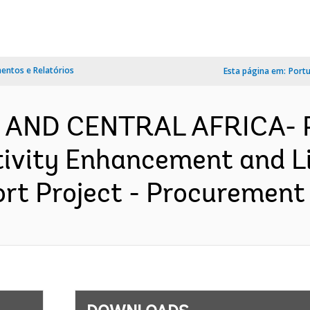
ntos e Relatórios
Esta página em:
Port
N AND CENTRAL AFRICA- 
tivity Enhancement and L
t Project - Procurement P