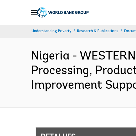
Skip
to
Main
Understanding Poverty
Research & Publications
Docume
Navigation
Nigeria - WESTER
Processing, Produc
Improvement Suppor