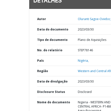
DETALHES
Autor
Oluranti Sagoe-Oviebo;
Data do documento
2023/03/30
TIpo de documento
Plano de Aquisições
No. do relatório
STEP78146
País
Nigéria,
Região
Western and Central Afr
Data de divulgação
2023/03/30
Disclosure Status
Disclosed
Nome do documento
Nigeria - WESTERN AND
CENTRAL AFRICA- P148
Agro-Processing,