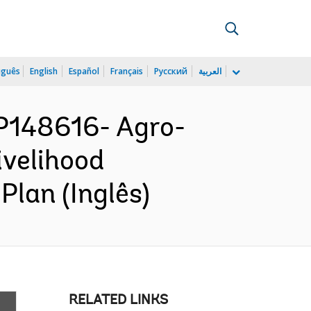
uguês
English
Español
Français
Русский
العربية
P148616- Agro-
ivelihood
lan (Inglês)
RELATED LINKS