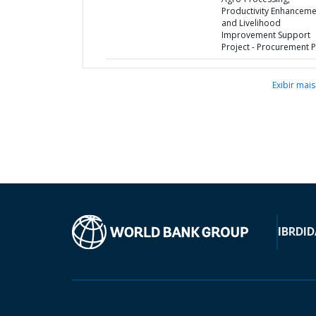
Productivity Enhanceme
and Livelihood
Improvement Support
Project - Procurement P
Exibir mais
IBRD
ID