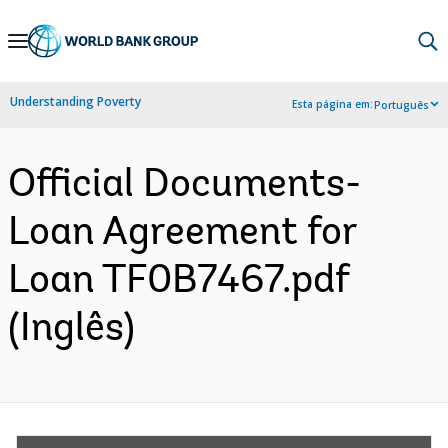
Skip
to
Main
Understanding Poverty
Esta página em:
Português
Navigation
Official Documents-
Loan Agreement for
Loan TF0B7467.pdf
(Inglês)