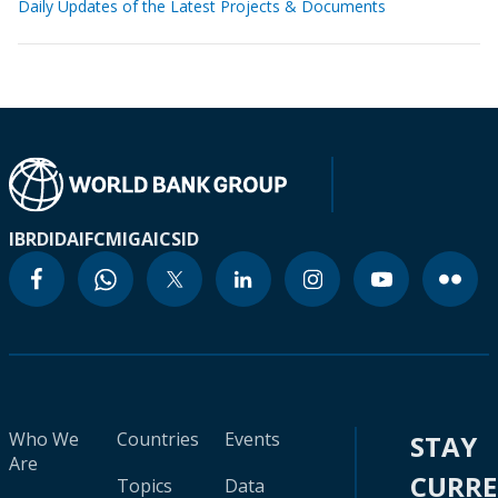
Daily Updates of the Latest Projects & Documents
IBRD
IDA
IFC
MIGA
ICSID
Who We
Countries
Events
STAY
Are
CURR
Topics
Data