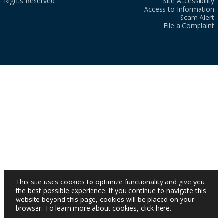
Rights Reserved.
Site Accessibility
Access to Information
Scam Alert
File a Complaint
This site uses cookies to optimize functionality and give you
the best possible experience. If you continue to navigate this
website beyond this page, cookies will be placed on your
browser. To learn more about cookies,
click here
.