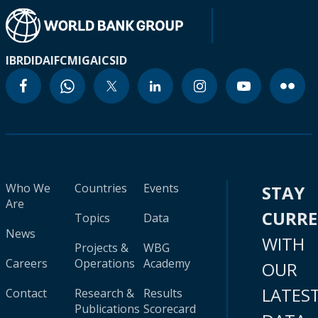
IBRD
IDA
IFC
MIGA
ICSID
Who We
Countries
Events
STAY
Are
CURR
Topics
Data
News
WITH
Projects &
WBG
Careers
Operations
Academy
OUR
LATES
Contact
Research &
Results
Publications
Scorecard