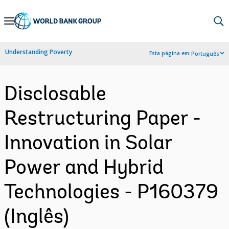
Skip
to
Main
Understanding Poverty
Esta página em:
Português
Navigation
Disclosable
Restructuring Paper -
Innovation in Solar
Power and Hybrid
Technologies - P160379
(Inglês)