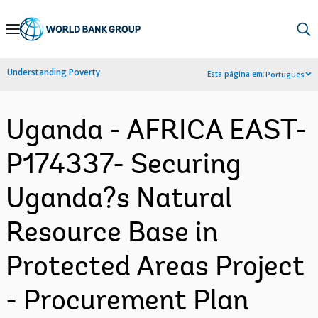
Skip
to
Main
Understanding Poverty
Esta página em:
Português
Navigation
Uganda - AFRICA EAST-
P174337- Securing
Uganda?s Natural
Resource Base in
Protected Areas Project
- Procurement Plan