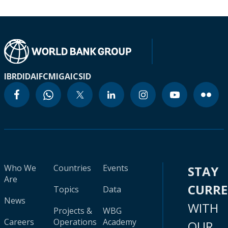
IBRD
IDA
IFC
MIGA
ICSID
Who We
Countries
Events
STAY
Are
CURR
Topics
Data
News
WITH
Projects &
WBG
Careers
Operations
Academy
OUR