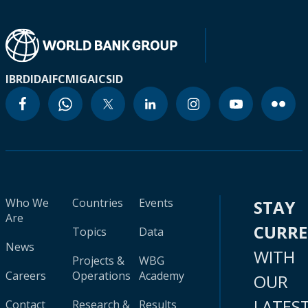
IBRD
IDA
IFC
MIGA
ICSID
Who We
Countries
Events
STAY
Are
CURR
Topics
Data
News
WITH
Projects &
WBG
Careers
Operations
Academy
OUR
LATES
Contact
Research &
Results