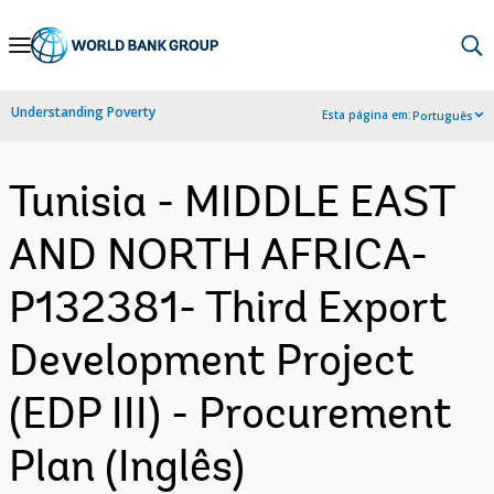
Skip
to
Main
Understanding Poverty
Esta página em:
Português
Navigation
Tunisia - MIDDLE EAST
AND NORTH AFRICA-
P132381- Third Export
Development Project
(EDP III) - Procurement
Plan (Inglês)