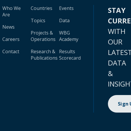
Who We
Countries
Events
STAY
Are
CURR
Topics
Data
News
WITH
Projects &
WBG
Careers
Operations
Academy
OUR
LATES
Contact
Research &
Results
Publications
Scorecard
DATA
&
INSIGH
Sign