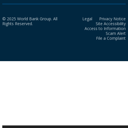
© 2025 World Bank Group. All
Legal
Privacy Notice
Rights Reserved.
Site Accessibility
Access to Information
Scam Alert
File a Complaint