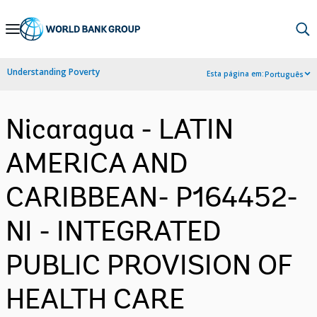
Skip
to
Main
Understanding Poverty
Esta página em:
Português
Navigation
Nicaragua - LATIN
AMERICA AND
CARIBBEAN- P164452-
NI - INTEGRATED
PUBLIC PROVISION OF
HEALTH CARE