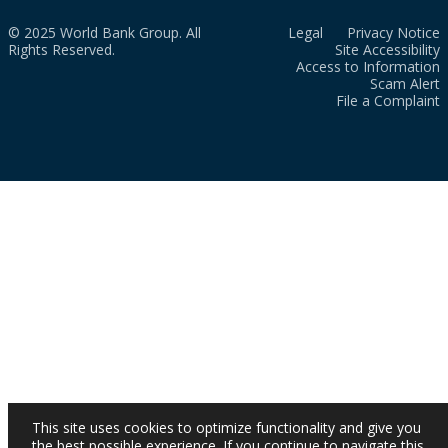
© 2025 World Bank Group. All
Legal
Privacy Notice
Rights Reserved.
Site Accessibility
Access to Information
Scam Alert
File a Complaint
This site uses cookies to optimize functionality and give you
the best possible experience. If you continue to navigate this