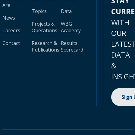
STAY
Are
CURR
Topics
Data
News
WITH
Projects &
WBG
Careers
Operations
Academy
OUR
LATES
Contact
Research &
Results
Publications
Scorecard
DATA
&
INSIGH
Sign