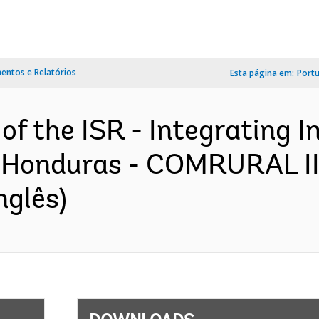
ntos e Relatórios
Esta página em:
Port
of the ISR - Integrating I
 Honduras - COMRURAL II
nglês)