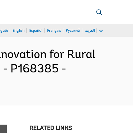
uguês
English
Español
Français
Русский
العربية
nnovation for Rural
 - P168385 -
RELATED LINKS