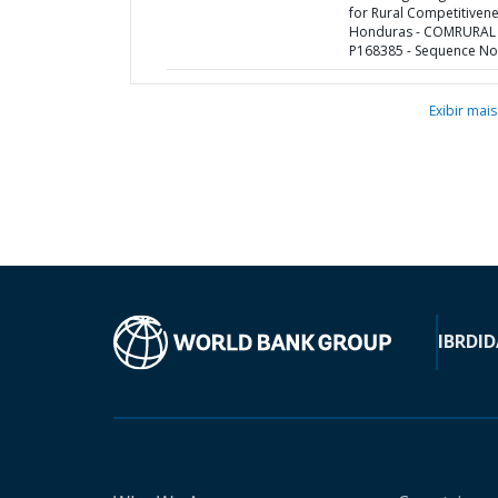
for Rural Competitivene
Honduras - COMRURAL I
P168385 - Sequence No 
Exibir mais
IBRD
ID