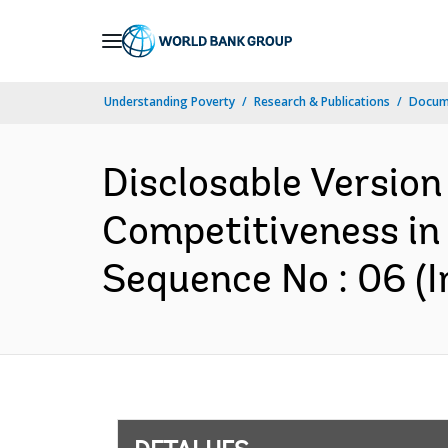
Skip
to
Main
Understanding Poverty
Research & Publications
Docume
Navigation
Disclosable Version 
Competitiveness in
Sequence No : 06 (I