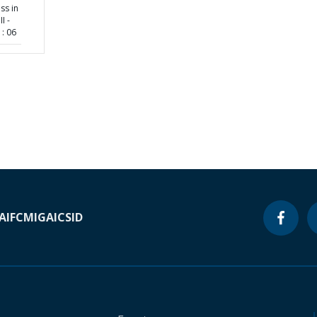
ss in
I -
: 06
A
IFC
MIGA
ICSID