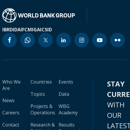
IBRD
IDA
IFC
MIGA
ICSID
Who We
Countries
Events
STAY
Are
CURR
Topics
Data
News
WITH
Projects &
WBG
Careers
Operations
Academy
OUR
LATES
Contact
Research &
Results