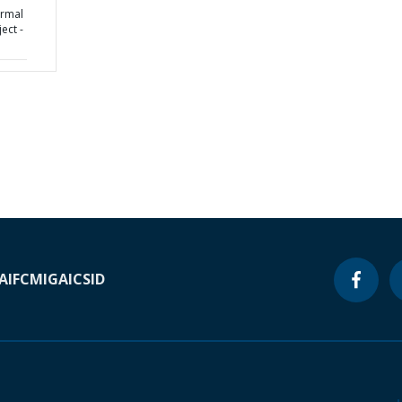
ormal
ect -
A
IFC
MIGA
ICSID