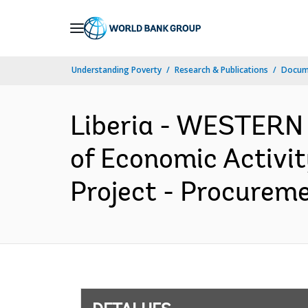
Skip
to
Main
Understanding Poverty
Research & Publications
Docume
Navigation
Liberia - WESTERN
of Economic Activit
Project - Procureme