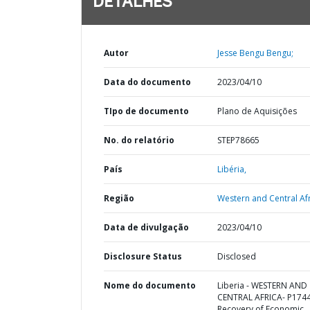
DETALHES
Autor
Jesse Bengu Bengu;
Data do documento
2023/04/10
TIpo de documento
Plano de Aquisições
No. do relatório
STEP78665
País
Libéria,
Região
Western and Central Afr
Data de divulgação
2023/04/10
Disclosure Status
Disclosed
Nome do documento
Liberia - WESTERN AND
CENTRAL AFRICA- P174
Recovery of Economic