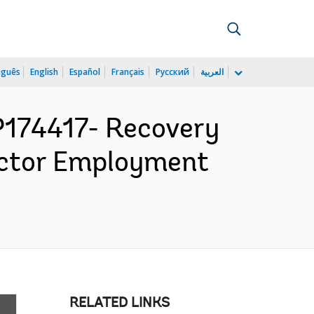
uguês
English
Español
Français
Русский
العربية
174417- Recovery
Sector Employment
RELATED LINKS