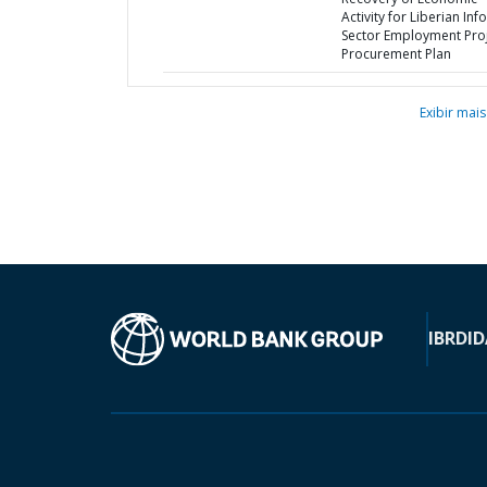
Activity for Liberian Inf
Sector Employment Proj
Procurement Plan
Exibir mais
IBRD
ID