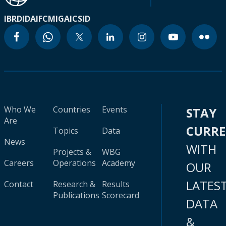
IBRD
IDA
IFC
MIGA
ICSID
Who We
Countries
Events
STAY
Are
CURR
Topics
Data
News
WITH
Projects &
WBG
Careers
Operations
Academy
OUR
LATES
Contact
Research &
Results
Publications
Scorecard
DATA
&