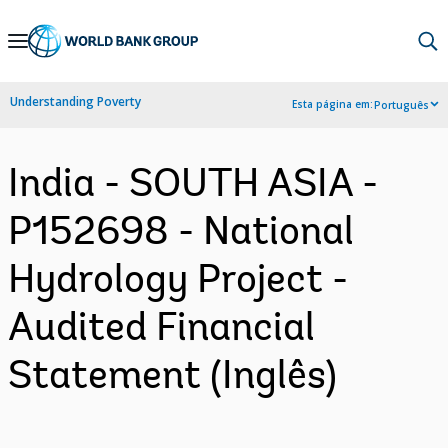
Skip
to
Main
Understanding Poverty
Esta página em:
Português
Navigation
India - SOUTH ASIA -
P152698 - National
Hydrology Project -
Audited Financial
Statement (Inglês)