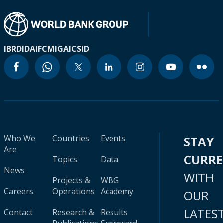
IBRD
IDA
IFC
MIGA
ICSID
Who We
Countries
Events
STAY
Are
CURR
Topics
Data
News
WITH
Projects &
WBG
Careers
Operations
Academy
OUR
LATES
Contact
Research &
Results