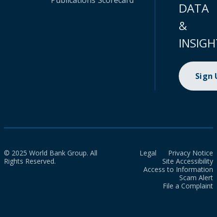
Publications
Scorecard
DATA
&
INSIGH
Sign
© 2025 World Bank Group. All
Legal
Privacy Notice
Rights Reserved.
Site Accessibility
Access to Information
Scam Alert
File a Complaint