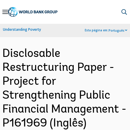
Skip
to
Main
Understanding Poverty
Esta página em:
Português
Navigation
Disclosable
Restructuring Paper -
Project for
Strengthening Public
Financial Management -
P161969 (Inglês)