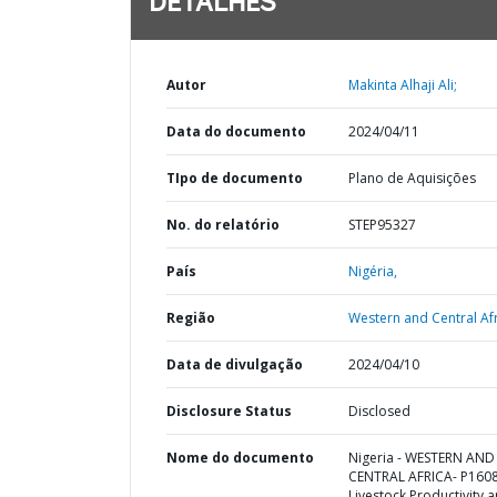
DETALHES
Autor
Makinta Alhaji Ali;
Data do documento
2024/04/11
TIpo de documento
Plano de Aquisições
No. do relatório
STEP95327
País
Nigéria,
Região
Western and Central Afr
Data de divulgação
2024/04/10
Disclosure Status
Disclosed
Nome do documento
Nigeria - WESTERN AND
CENTRAL AFRICA- P160
Livestock Productivity 