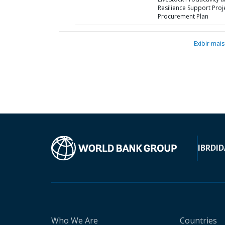
Resilience Support Proje
Procurement Plan
Exibir mais
IBRD
ID
Who We Are
Countries