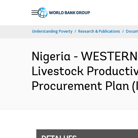
Skip
to
Main
Understanding Poverty
Research & Publications
Docume
Navigation
Nigeria - WESTER
Livestock Productiv
Procurement Plan (I