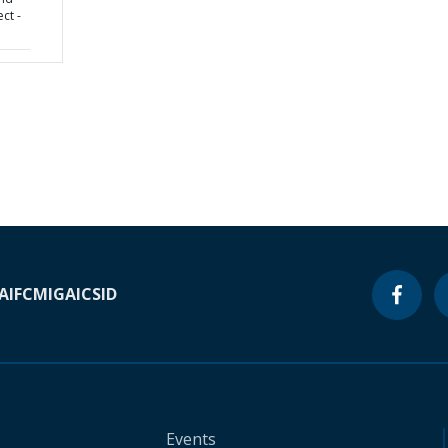
ct -
A
IFC
MIGA
ICSID
Events