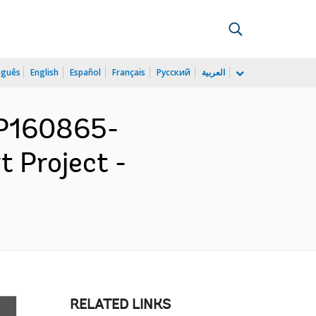
uguês
English
Español
Français
Русский
العربية
 P160865-
t Project -
RELATED LINKS