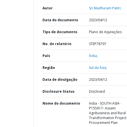
Autor
Sri Madhuram Patiri;
Data do documento
2023/04/12
TIpo de documento
Plano de Aquisições
No. do relatório
STEP78797
País
Índia,
Região
Sul da Ásia,
Data de divulgação
2023/04/12
Disclosure Status
Disclosed
Nome do documento
India - SOUTH ASIA-
P155617- Assam
Agribusiness and Rural
Transformation Project 
Procurement Plan