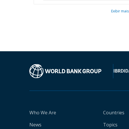
Exibir mais
IBRD
ID
Who We Are
Countries
News
Topics