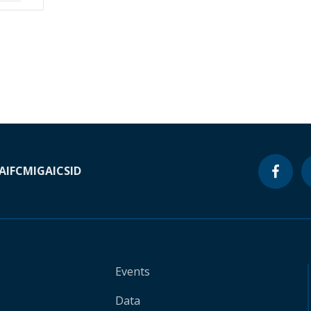
A
IFC
MIGA
ICSID
Events
Data