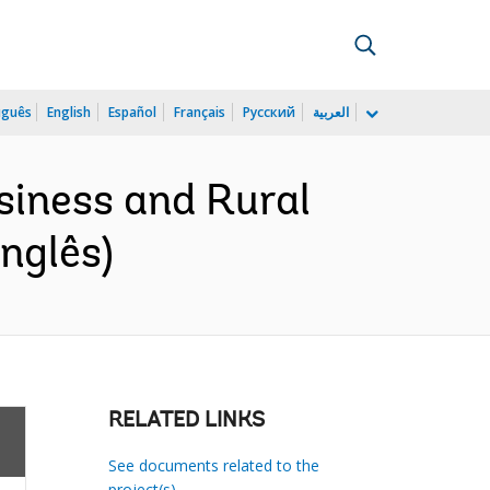
uguês
English
Español
Français
Русский
العربية
siness and Rural
nglês)
RELATED LINKS
See documents related to the
project(s)