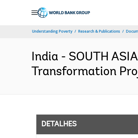
Skip
to
Main
Understanding Poverty
Research & Publications
Docume
Navigation
India - SOUTH ASIA
Transformation Proj
DETALHES