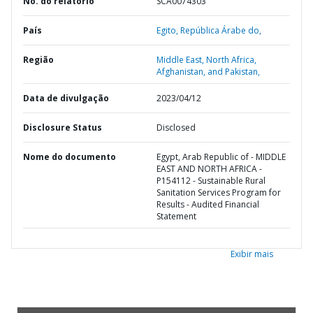
No. do relatório
SCA0074303
País
Egito,
República Árabe do,
Região
Middle East, North Africa,
Afghanistan, and Pakistan,
Data de divulgação
2023/04/12
Disclosure Status
Disclosed
Nome do documento
Egypt, Arab Republic of - MIDDLE
EAST AND NORTH AFRICA -
P154112 - Sustainable Rural
Sanitation Services Program for
Results - Audited Financial
Statement
Exibir mais