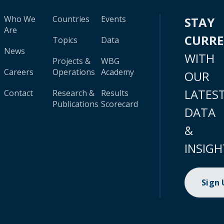
Who We
Countries
Events
STAY
Are
CURR
Topics
Data
News
WITH
Projects &
WBG
Careers
Operations
Academy
OUR
LATES
Contact
Research &
Results
Publications
Scorecard
DATA
&
INSIGH
Sign