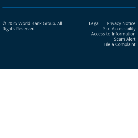
© 2025 World Bank Group. All
Legal
Privacy Notice
Rights Reserved.
Site Accessibility
Access to Information
Scam Alert
File a Complaint