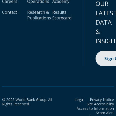
Careers
Operations
Academy
OUR
LATES
Contact
Research &
Results
Publications
Scorecard
DATA
&
INSIGH
Sign
© 2025 World Bank Group. All
Legal
Privacy Notice
Rights Reserved.
Site Accessibility
Access to Information
Scam Alert