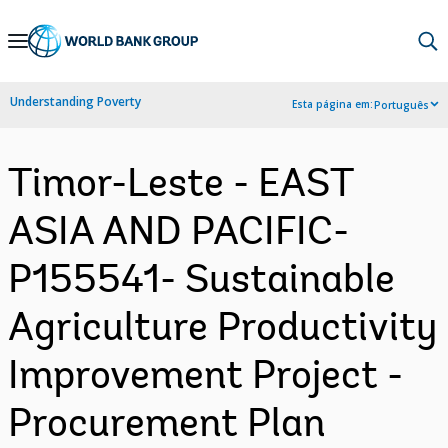
Skip
to
Main
Understanding Poverty
Esta página em:
Português
Navigation
Timor-Leste - EAST
ASIA AND PACIFIC-
P155541- Sustainable
Agriculture Productivity
Improvement Project -
Procurement Plan