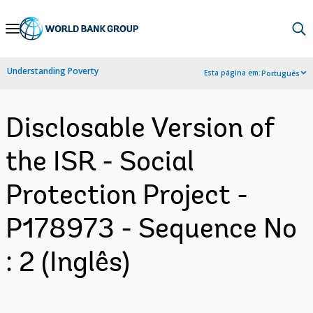
Skip
to
Main
Understanding Poverty
Esta página em:
Português
Navigation
Disclosable Version of
the ISR - Social
Protection Project -
P178973 - Sequence No
: 2 (Inglês)