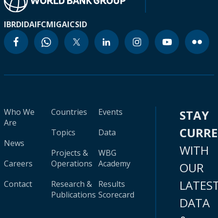
IBRD
IDA
IFC
MIGA
ICSID
Who We
Countries
Events
STAY
Are
CURR
Topics
Data
News
WITH
Projects &
WBG
Careers
Operations
Academy
OUR
LATES
Contact
Research &
Results
Publications
Scorecard
DATA