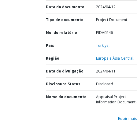
Data do documento
2024/04/12
TIpo de documento
Project Document
No. do relatório
PIDA0246
País
Turkiye,
Região
Europa e Ásia Central,
Data de divulgação
2024/04/11
Disclosure Status
Disclosed
Nome do documento
Appraisal Project
Information Document (
Exibir mais