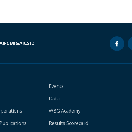
A
IFC
MIGA
ICSID
Events
Data
Operations
WBG Academy
Publications
Results Scorecard