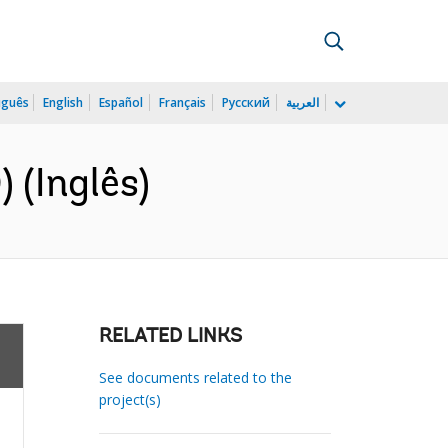
uguês
English
Español
Français
Русский
العربية
 (Inglês)
RELATED LINKS
See documents related to the
project(s)