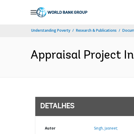
Skip
to
Main
Understanding Poverty
Research & Publications
Docume
Navigation
Appraisal Project I
DETALHES
Autor
Singh, Jasneet;