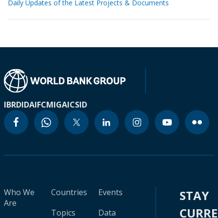
Daily Updates of the Latest Projects & Documents
IBRD
IDA
IFC
MIGA
ICSID
Who We
Countries
Events
STAY
Are
CURR
Topics
Data