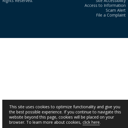
Rights Reserved.
Site Accessibility
Access to Information
Scam Alert
File a Complaint
This site uses cookies to optimize functionality and give you
the best possible experience. If you continue to navigate this
website beyond this page, cookies will be placed on your
browser. To learn more about cookies,
click here
.