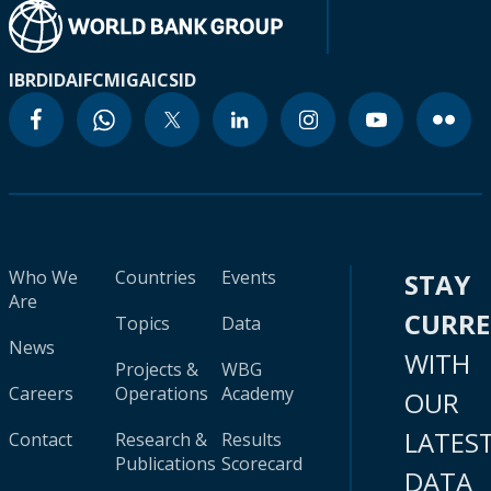
IBRD
IDA
IFC
MIGA
ICSID
Who We
Countries
Events
STAY
Are
CURR
Topics
Data
News
WITH
Projects &
WBG
Careers
Operations
Academy
OUR
LATES
Contact
Research &
Results
Publications
Scorecard
DATA