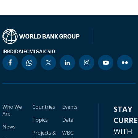
IBRD
IDA
IFC
MIGA
ICSID
Who We
Countries
Events
STAY
Are
CURR
Topics
Data
News
WITH
Projects &
WBG