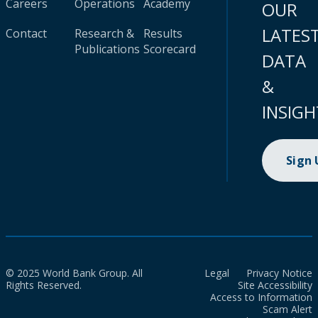
Careers
Operations
Academy
OUR
LATES
Contact
Research &
Results
Publications
Scorecard
DATA
&
INSIGH
Sign
© 2025 World Bank Group. All
Legal
Privacy Notice
Rights Reserved.
Site Accessibility
Access to Information
Scam Alert