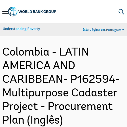
Skip
to
Main
Understanding Poverty
Esta página em:
Português
Navigation
Colombia - LATIN
AMERICA AND
CARIBBEAN- P162594-
Multipurpose Cadaster
Project - Procurement
Plan (Inglês)