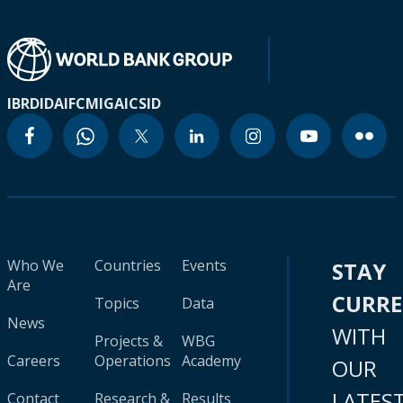
IBRD
IDA
IFC
MIGA
ICSID
Who We
Countries
Events
STAY
Are
CURR
Topics
Data
News
WITH
Projects &
WBG
Careers
Operations
Academy
OUR
LATES
Contact
Research &
Results