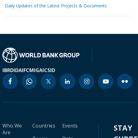
Daily Updates of the Latest Projects & Documents
IBRD
IDA
IFC
MIGA
ICSID
Who We
Countries
Events
STAY
Are