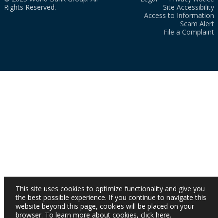
Rights Reserved.
Site Accessibility
Access to Information
Scam Alert
File a Complaint
This site uses cookies to optimize functionality and give you
the best possible experience. If you continue to navigate this
website beyond this page, cookies will be placed on your
browser. To learn more about cookies,
click here
.