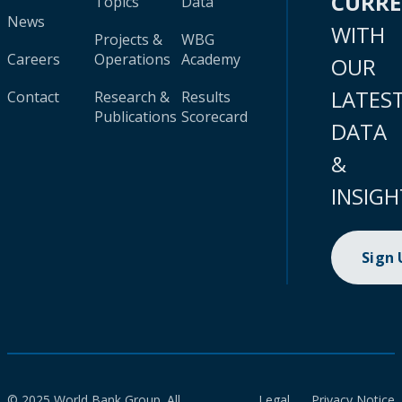
CURR
Topics
Data
News
WITH
Projects &
WBG
Careers
Operations
Academy
OUR
LATES
Contact
Research &
Results
Publications
Scorecard
DATA
&
INSIGH
Sign
© 2025 World Bank Group. All
Legal
Privacy Notice