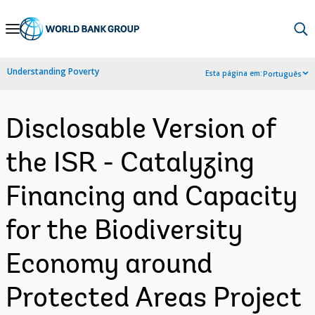
Skip
to
Main
Understanding Poverty
Esta página em:
Português
Navigation
Disclosable Version of
the ISR - Catalyzing
Financing and Capacity
for the Biodiversity
Economy around
Protected Areas Project