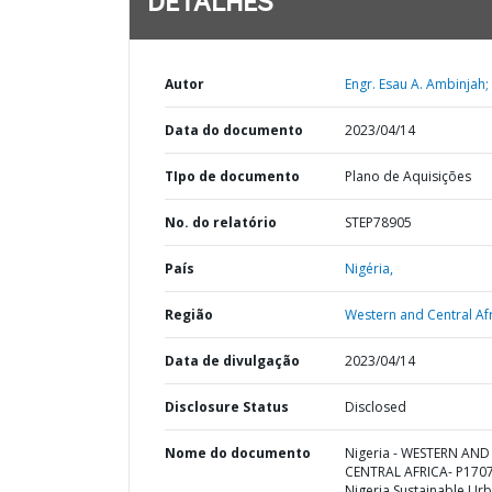
DETALHES
Autor
Engr. Esau A. Ambinjah;
Data do documento
2023/04/14
TIpo de documento
Plano de Aquisições
No. do relatório
STEP78905
País
Nigéria,
Região
Western and Central Afr
Data de divulgação
2023/04/14
Disclosure Status
Disclosed
Nome do documento
Nigeria - WESTERN AND
CENTRAL AFRICA- P170
Nigeria Sustainable Ur