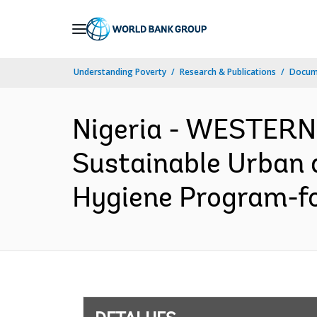
Skip
to
Main
Understanding Poverty
Research & Publications
Docume
Navigation
Nigeria - WESTERN
Sustainable Urban 
Hygiene Program-fo