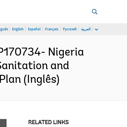
uguês
English
Español
Français
Русский
العربية
170734- Nigeria
Sanitation and
lan (Inglês)
RELATED LINKS