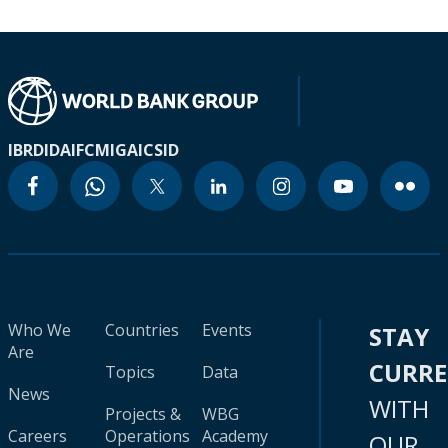
IBRD
IDA
IFC
MIGA
ICSID
Who We
Countries
Events
STAY
Are
CURR
Topics
Data
News
WITH
Projects &
WBG
Careers
Operations
Academy
OUR