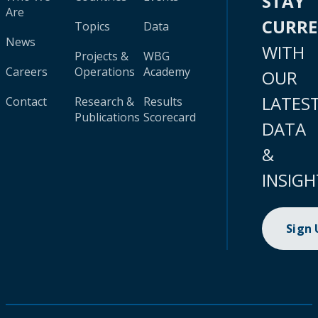
STAY
Are
CURR
Topics
Data
News
WITH
Projects &
WBG
Careers
Operations
Academy
OUR
LATES
Contact
Research &
Results
Publications
Scorecard
DATA
&
INSIGH
Sign