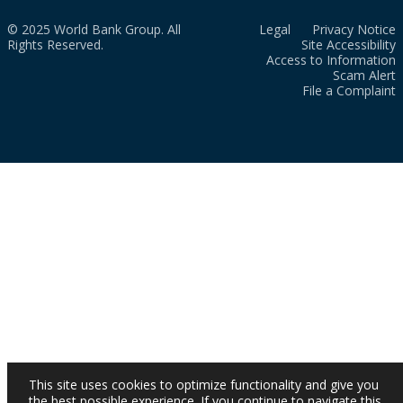
© 2025 World Bank Group. All
Legal
Privacy Notice
Rights Reserved.
Site Accessibility
Access to Information
Scam Alert
File a Complaint
This site uses cookies to optimize functionality and give you
the best possible experience. If you continue to navigate this