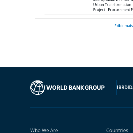
Urban Transformation
Project - Procurement P
Exibir mais
IBRD
ID
Who We Are
Countries