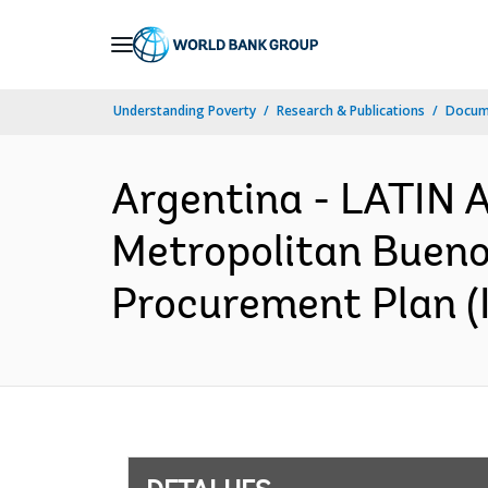
Skip
to
Main
Understanding Poverty
Research & Publications
Docume
Navigation
Argentina - LATI
Metropolitan Bueno
Procurement Plan (I