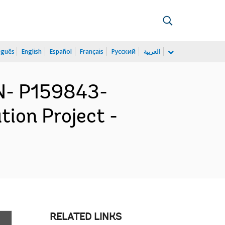
uguês
English
Español
Français
Русский
العربية
N- P159843-
ion Project -
RELATED LINKS