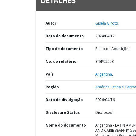
DETALHES
Autor
Gisela Girotti;
Data do documento
2024/04/17
TIpo de documento
Plano de Aquisições
No. do relatório
STEP95553
País
Argentina,
Região
América Latina e Caribe
Data de divulgação
2024/04/16
Disclosure Status
Disclosed
Nome do documento
Argentina - LATIN AMER
AND CARIBBEAN- P1598
Metropolitan Buenos Ai