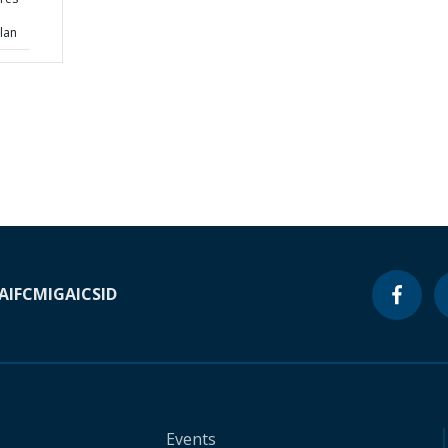
lan
A
IFC
MIGA
ICSID
Events