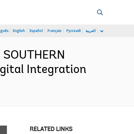
uguês
English
Español
Français
Русский
العربية
ND SOUTHERN
ital Integration
RELATED LINKS