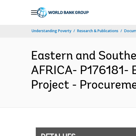
Skip
to
Main
Understanding Poverty
Research & Publications
Docume
Navigation
Eastern and South
AFRICA- P176181- Ea
Project - Procureme