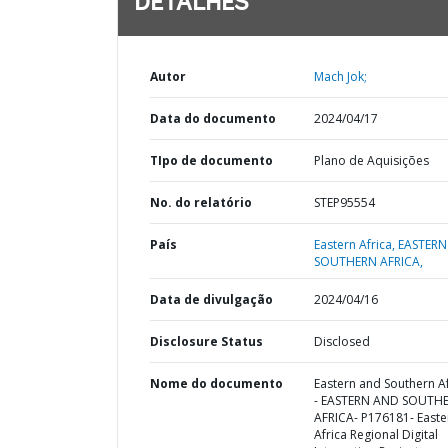
DETALHES
Autor
Mach Jok;
Data do documento
2024/04/17
TIpo de documento
Plano de Aquisições
No. do relatório
STEP95554
País
Eastern Africa,
EASTERN
SOUTHERN AFRICA,
Data de divulgação
2024/04/16
Disclosure Status
Disclosed
Nome do documento
Eastern and Southern Af
- EASTERN AND SOUTH
AFRICA- P176181- Easte
Africa Regional Digital