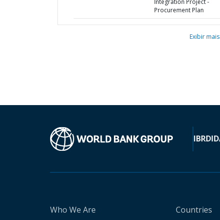
Integration Project -
Procurement Plan
Exibir mais
IBRD
ID
Who We Are
Countries