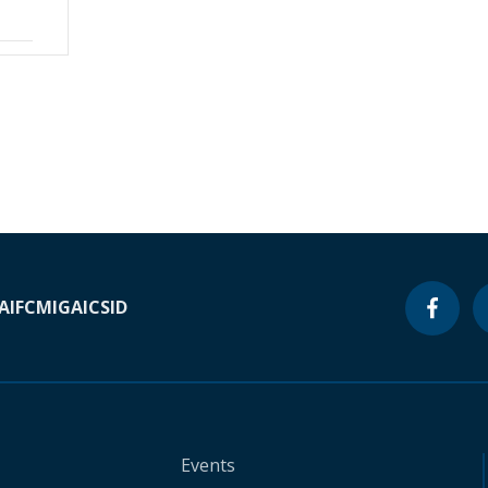
A
IFC
MIGA
ICSID
Events