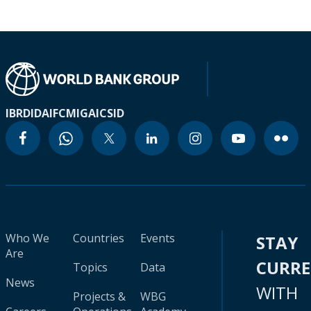
IBRD
IDA
IFC
MIGA
ICSID
Who We
Countries
Events
STAY
Are
CURR
Topics
Data
News
WITH
Projects &
WBG