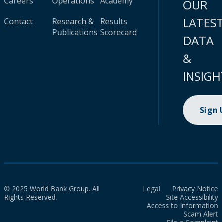
Careers
Operations
Academy
OUR
LATES
Contact
Research &
Results
Publications
Scorecard
DATA
&
INSIGH
Sign
© 2025 World Bank Group. All
Legal
Privacy Notice
Rights Reserved.
Site Accessibility
Access to Information
Scam Alert