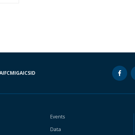
A
IFC
MIGA
ICSID
Events
Data