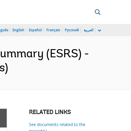
uguês
English
Español
Français
Русский
العربية
 Summary (ESRS) -
s)
RELATED LINKS
See documents related to the
project(s)