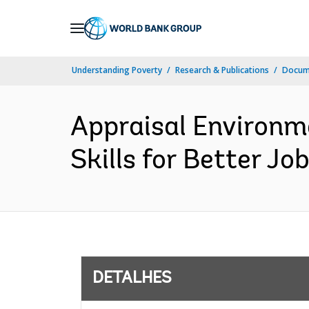
Skip
to
Main
Understanding Poverty
Research & Publications
Docume
Navigation
Appraisal Environm
Skills for Better Jo
DETALHES