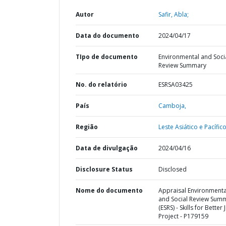
Autor
Safir, Abla;
Data do documento
2024/04/17
TIpo de documento
Environmental and Soci
Review Summary
No. do relatório
ESRSA03425
País
Camboja,
Região
Leste Asiático e Pacífico
Data de divulgação
2024/04/16
Disclosure Status
Disclosed
Nome do documento
Appraisal Environmenta
and Social Review Sum
(ESRS) - Skills for Better
Project - P179159