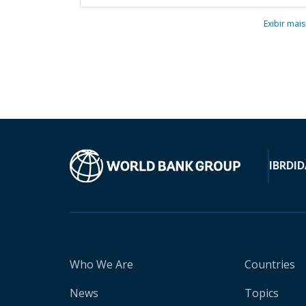
Exibir mais
IBRD
ID
Who We Are
Countries
News
Topics