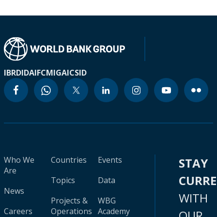
IBRD
IDA
IFC
MIGA
ICSID
Who We
Countries
Events
STAY
Are
CURR
Topics
Data
News
WITH
Projects &
WBG
Careers
Operations
Academy
OUR