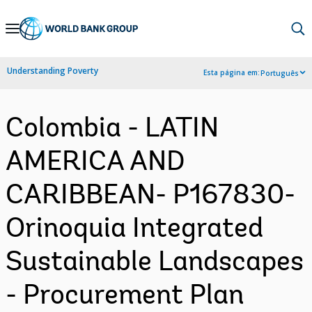
Skip
to
Main
Understanding Poverty
Esta página em:
Português
Navigation
Colombia - LATIN
AMERICA AND
CARIBBEAN- P167830-
Orinoquia Integrated
Sustainable Landscapes
- Procurement Plan