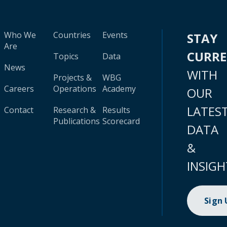
Who We
Countries
Events
STAY
Are
CURR
Topics
Data
News
WITH
Projects &
WBG
Careers
Operations
Academy
OUR
LATES
Contact
Research &
Results
Publications
Scorecard
DATA
&
INSIGH
Sign