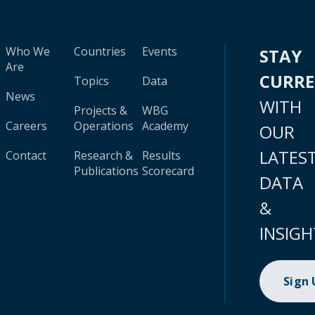
Who We
Countries
Events
STAY
Are
CURR
Topics
Data
News
WITH
Projects &
WBG
Careers
Operations
Academy
OUR
LATES
Contact
Research &
Results
Publications
Scorecard
DATA
&
INSIGH
Sign