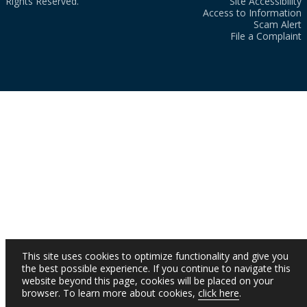
Rights Reserved.
Site Accessibility
Access to Information
Scam Alert
File a Complaint
This site uses cookies to optimize functionality and give you
the best possible experience. If you continue to navigate this
website beyond this page, cookies will be placed on your
browser. To learn more about cookies,
click here
.