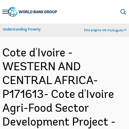
Skip
to
Main
Understanding Poverty
Esta página em:
Português
Navigation
Cote d'Ivoire -
WESTERN AND
CENTRAL AFRICA-
P171613- Cote d'Ivoire
Agri-Food Sector
Development Project -