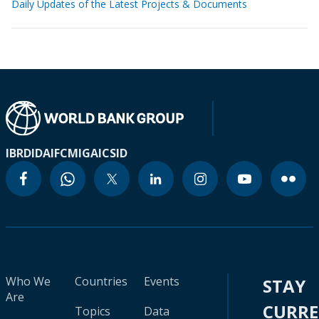
Daily Updates of the Latest Projects & Documents
IBRD
IDA
IFC
MIGA
ICSID
Who We
Countries
Events
STAY
Are
CURR
Topics
Data