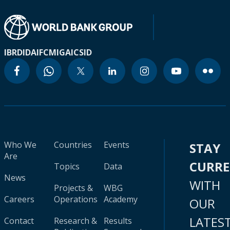
IBRD
IDA
IFC
MIGA
ICSID
Who We
Countries
Events
STAY
Are
CURR
Topics
Data
News
WITH
Projects &
WBG
Careers
Operations
Academy
OUR
LATES
Contact
Research &
Results